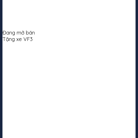
Đang mở bán
Tặng xe VF3