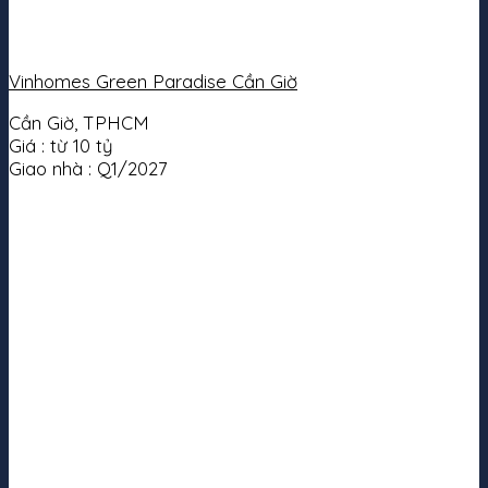
Vinhomes Green Paradise Cần Giờ
Cần Giờ, TPHCM
Giá :
từ 10 tỷ
Giao nhà :
Q1/2027