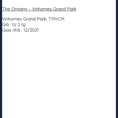
The Origami – Vinhomes Grand Park
Vinhomes Grand Park, TPHCM
Giá :
từ 2 tỷ
Giao nhà :
12/2021