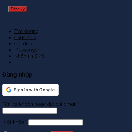
Tìm đường
Chat Zalo
Gọi điện
Messenger
Nhắn tin SMS
Đăng nhập
Tên tài khoản hoặc địa chỉ email
*
Mật khẩu
*