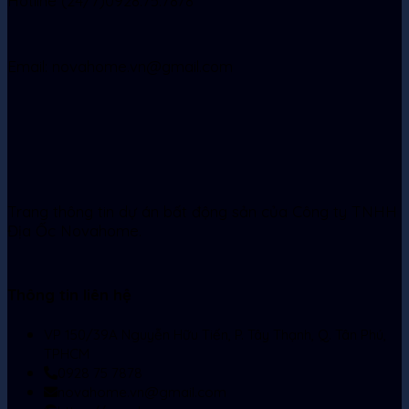
Hotline (24/7)0928.75.7878
Email: novahome.vn@gmail.com
Trang thông tin dự án bất động sản của Công ty TNHH
Địa Ốc Novahome.
Thông tin liên hệ
VP 150/39A Nguyễn Hữu Tiến, P. Tây Thạnh, Q. Tân Phú,
TPHCM
0928 75 7878
novahome.vn@gmail.com