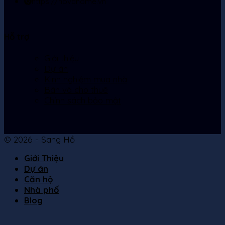
https://novahome.vn
Hỗ trợ
Giới thiệu
Dự án
Kinh nghiệm mua nhà
Bán và cho thuê
Chính sách bảo mật
© 2026 - Sang Hồ
Giới Thiệu
Dự án
Căn hộ
Nhà phố
Blog